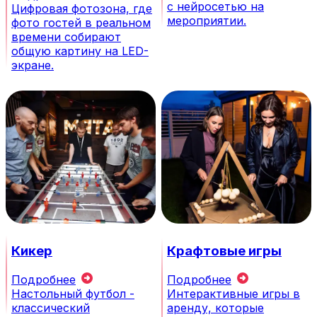
с нейросетью на
Цифровая фотозона, где
мероприятии.
фото гостей в реальном
времени собирают
общую картину на LED-
экране.
Кикер
Крафтовые игры
Подробнее
Подробнее
Настольный футбол -
Интерактивные игры в
классический
аренду, которые