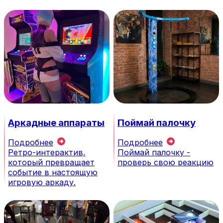
Аркадные аппараты
Поймай палочку
Подробнее
Подробнее
Ретро-интерактив,
Поймай палочку -
который превращает
проверь свою реакцию
событие в настоящую
игровую аркаду.