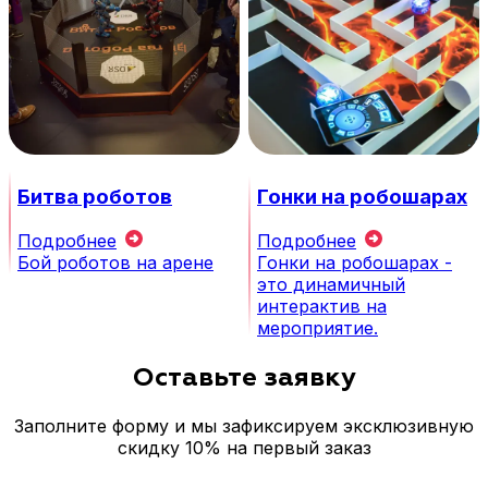
Битва роботов
Гонки на робошарах
Подробнее
Подробнее
Бой роботов на арене
Гонки на робошарах -
это динамичный
интерактив на
мероприятие.
Оставьте заявку
Заполните форму и мы зафиксируем эксклюзивную
скидку 10%
на первый заказ