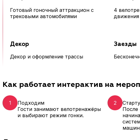
Готовый гоночный аттракцион с
4 велотре
трековыми автомобилями
движения
Декор
Заезды
Декор и оформление трассы
Бесконечн
Как работает интерактив на меро
1
Подходим
2
Старт
Гости занимают велотренажёры
После 
и выбирают режим гонки.
начин
систем
машин