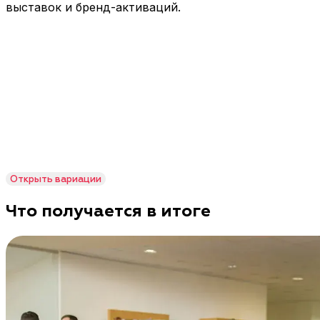
выставок и бренд-активаций.
Открыть
вариации
Что получается в итоге
Форматы гонок на велотренажерах: сценарии участи
Парные гонки
Турниры
Парные и командные гонки на
Турнирный 
велотренажёрах
финалом