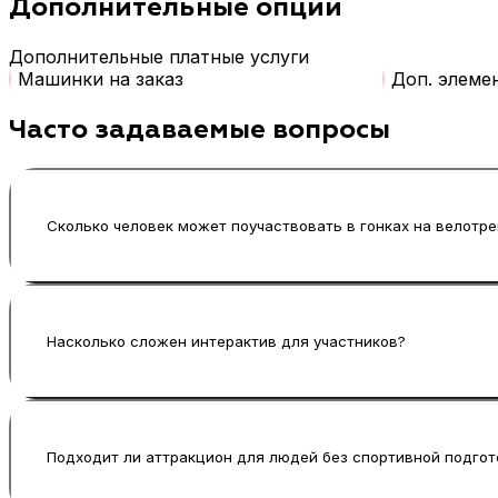
Дополнительные опции
Дополнительные платные услуги
Машинки на заказ
Доп. элеме
Часто задаваемые вопросы
Сколько человек может поучаствовать в гонках на велотр
Интерактив рассчитан на одновременное участие
в среднем до 60 человек в час. Такой формат о
Насколько сложен интерактив для участников?
Гонки на велотренажёрах интуитивно понятны. У
едет его машинка по трассе. Формат не требует 
Подходит ли аттракцион для людей без спортивной подгот