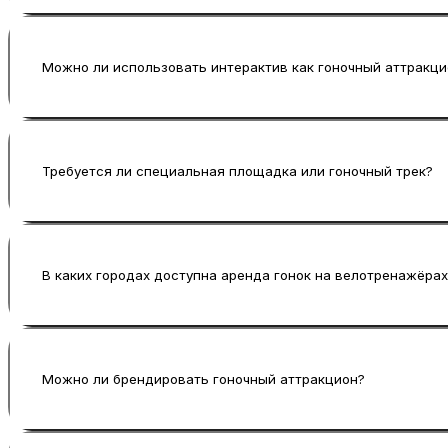
Да, велотренажёры настроены так, чтобы участв
азартная гоночная игра, где важны ритм, тактика
Можно ли использовать интерактив как гоночный аттракци
Да, гонки на велотренажёрах часто выбирают и
командных соревнованиях, турнирных сетках и 
Требуется ли специальная площадка или гоночный трек?
Нет, вся трасса slot-car и оборудование привоз
В каких городах доступна аренда гонок на велотренажёрах
Мы работаем в Москве и Санкт-Петербурге, а та
Туле, Калуге, Костроме, Вологде, Смоленске, Вл
Можно ли брендировать гоночный аттракцион?
Саранске, Ростове-на-Дону, Сочи, Адлере, Крас