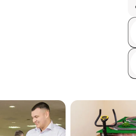
я
Заезды
формат с заездами и
Свободные заезды (open 