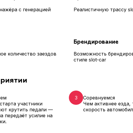
нажёра с генерацией
Реалистичную трассу slo
Брендирование
ое количество заездов
Возможность брендиров
стиле slot-car
приятии
уем
3
Соревнуемся
старта участники
Чем активнее езда,
ают крутить педали —
скорость автомобил
а передаёт усилие на
ки.