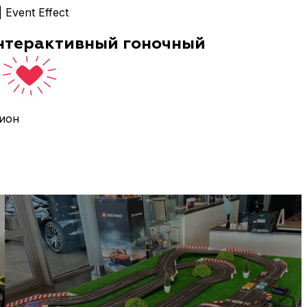
Event Effect
интерактивный гоночный
цион