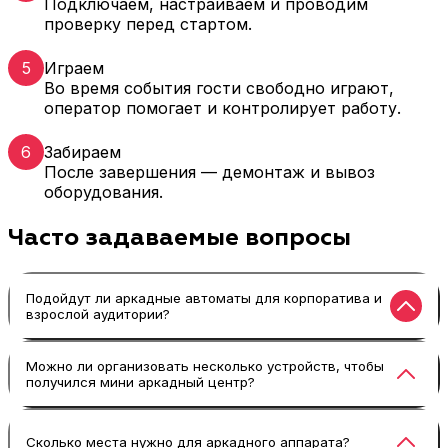
Подключаем, настраиваем и проводим
проверку перед стартом.
5
Играем
Во время события гости свободно играют,
оператор помогает и контролирует работу.
6
Забираем
После завершения — демонтаж и вывоз
оборудования.
Часто задаваемые вопросы
Подойдут ли аркадные автоматы для корпоратива и
взрослой аудитории?
Да — аркадные автоматы как раз и цепляют
Можно ли организовать несколько устройств, чтобы
получился мини аркадный центр?
взрослую аудиторию за счёт ностальгии по 80–
90-м, а молодёжь — за счёт динамики и
простых правил. Аркадный автомат быстро
Конечно. Если вы хотите эффект аркадного
Сколько места нужно для аркадного аппарата?
собирает людей вокруг игры и делает общение