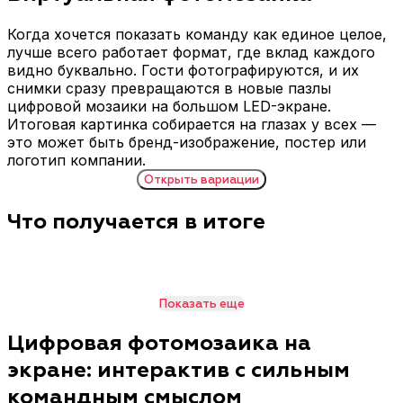
Когда хочется показать команду как единое целое,
лучше всего работает формат, где вклад каждого
видно буквально. Гости фотографируются, и их
снимки сразу превращаются в новые пазлы
цифровой мозаики на большом LED-экране.
Итоговая картинка собирается на глазах у всех —
это может быть бренд-изображение, постер или
логотип компании.
Открыть
вариации
Что получается в итоге
Форматы интерактива: какие варианты доступны
Мозаика 600 ячеек +
Мозаика 900 ячеек +
LED-экран 3×2 м
экран 5×2 м
Оптимальный вариант
Формат для крупных
для уверенного потока и
площадок, когда важен
Показать еще
яркого результата в
максимальный эффект
зале. На экране
масштаба. Большая
Цифровая фотомозаика на
одновременно
поверхность экрана
экране: интерактив с сильным
собирается композиция
делает процесс сборки
из 600 фото-элементов,
особенно заметным:
командным смыслом