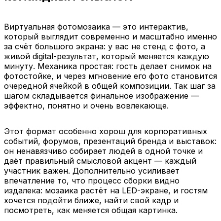
а финальная картинка
гости видят, как
получается читаемой и
мозаика растёт и
сценичной даже на
постепенно закрывает
Виртуальная фотомозаика — это интерактив,
расстоянии.
изображение.
который выглядит современно и масштабно именно
за счёт большого экрана: у вас не стенд с фото, а
Мозаика 1000 ячеек на
живой digital-результат, который меняется каждую
экране
минуту. Механика простая: гость делает снимок на
Вариант, когда хочется
фотостойке, и через мгновение его фото становится
максимально детальной
очередной ячейкой в общей композиции. Так шаг за
и насыщенной
шагом складывается финальное изображение —
композиции. Подходит
эффектно, понятно и очень вовлекающе.
для длительных
программ и больших
Этот формат особенно хорош для корпоративных
событий: мозаика
событий, форумов, презентаций бренда и выставок:
выглядит плотнее и
он ненавязчиво собирает людей в одной точке и
богаче за счёт
даёт правильный смысловой акцент — каждый
количества элементов.
участник важен. Дополнительно усиливает
впечатление то, что процесс сборки видно
издалека: мозаика растёт на LED-экране, и гостям
хочется подойти ближе, найти свой кадр и
посмотреть, как меняется общая картинка.