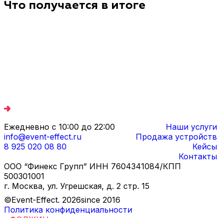
Да, работаем: подготавливаем документы и
Что получается в итоге
запустить трековые гонки как готовый
сопровождаем сделку под формат социальных
интерактив.
контрактов.
Ежедневно с 10:00 до 22:00
Наши услуги
info@event-effect.ru
Продажа устройств
8 925 020 08 80
Кейсы
Контакты
ООО “Финекс Групп” ИНН 7604341084/КПП
500301001
г. Москва, ул. Угрешская, д. 2 стр. 15
©Event-Effect.
2026
since 2016
Политика конфиденциальности
Дизайн и разработка
-
ФОДЖИН