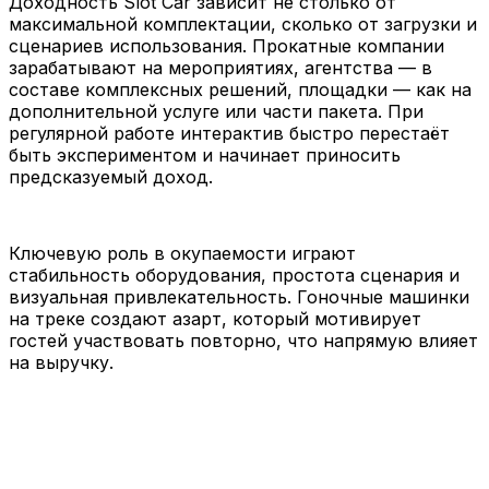
Доходность Slot Car зависит не столько от
максимальной комплектации, сколько от загрузки и
сценариев использования. Прокатные компании
зарабатывают на мероприятиях, агентства — в
составе комплексных решений, площадки — как на
дополнительной услуге или части пакета. При
регулярной работе интерактив быстро перестаёт
быть экспериментом и начинает приносить
предсказуемый доход.
Ключевую роль в окупаемости играют
стабильность оборудования, простота сценария и
визуальная привлекательность. Гоночные машинки
на треке создают азарт, который мотивирует
гостей участвовать повторно, что напрямую влияет
на выручку.