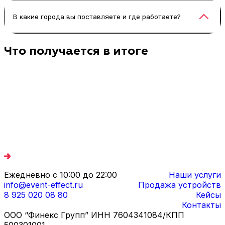
— короткие ролики и материалы уровня
План размещения, питание, базовые настройки
В какие города вы поставляете и где работаете?
«неоновый туннель футаж» для экрана или
света и камер, а дальше — запуск сценария. Мы
соцсетей.
даём регламенты, чтобы вы быстро запустили
неоновую фотозону без долгой раскачки.
Базово работаем в Москве и Санкт-Петербурге,
Что получается в итоге
также по России — включая Казань, Ярославль,
Тверь, Тулу, Калугу, Кострому, Вологду,
Смоленск, Владимир, Иваново, Нижний
Новгород, Рязань, Брянск, Орёл, Челябинск,
Новосибирск, Уфу, Самару, Саранск, Ростов-на-
Дону, Сочи, Адлер, Краснодар, Владивосток,
Хабаровск, Благовещенск. География
расширяется под дату и логистику.
Ежедневно с 10:00 до 22:00
Наши услуги
info@event-effect.ru
Продажа устройств
8 925 020 08 80
Кейсы
Контакты
ООО “Финекс Групп” ИНН 7604341084/КПП