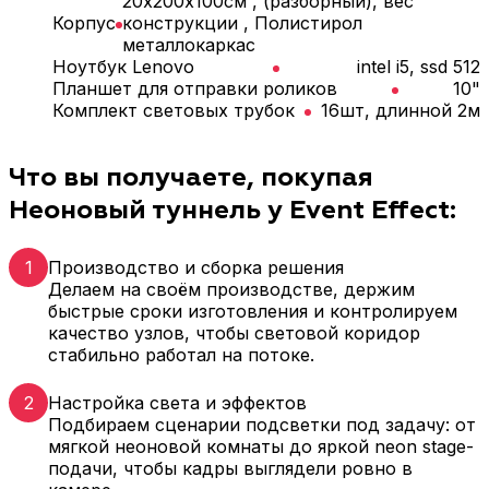
20х200х100см , (разборный), вес
Корпус
конструкции , Полистирол
металлокаркас
Ноутбук Lenovo
intel i5, ssd 512
Планшет для отправки роликов
10"
Комплект световых трубок
16шт, длинной 2м
Что вы получаете, покупая
Неоновый туннель у Event Effect:
1
Производство и сборка решения
Делаем на своём производстве, держим
быстрые сроки изготовления и контролируем
качество узлов, чтобы световой коридор
стабильно работал на потоке.
2
Настройка света и эффектов
Подбираем сценарии подсветки под задачу: от
мягкой неоновой комнаты до яркой neon stage-
подачи, чтобы кадры выглядели ровно в