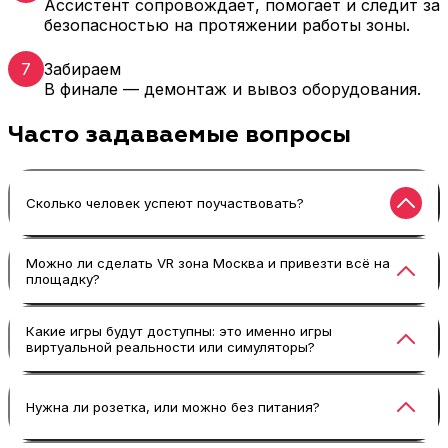
Ассистент сопровождает, помогает и следит за
безопасностью на протяжении работы зоны.
7
Забираем
В финале — демонтаж и вывоз оборудования.
Часто задаваемые вопросы
Сколько человек успеют поучаствовать?
Обычно 15–25 человек в час на одну станцию —
Можно ли сделать VR зона Москва и привезти всё на
площадку?
зависит от выбранного сценария. Если нужен
больший поток, добавляем комплекты и
масштабируем VR-зону.
Да, под запросы вроде VR зона, VR зона
Какие игры будут доступны: это именно игры
виртуальной реальности или симуляторы?
Москва, аренда VR Москва организуем
доставку, монтаж и работу оператора на месте.
Подбираем и игры виртуальной реальности, и
Нужна ли розетка, или можно без питания?
симуляторы — под вашу аудиторию и формат
события. Можно собрать микс: динамика для