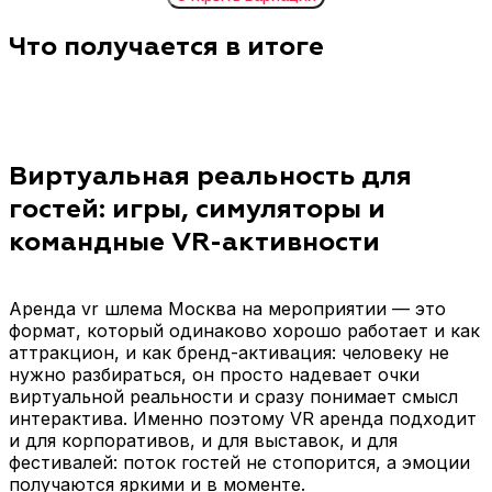
Что получается в итоге
Форматы интерактива: какие варианты доступны
Одиночные VR-игры
Командные режимы и
Короткие сессии, где
мультиплеер
один участник надевает
Формат, где гости
шлем виртуальной
играют по очереди и
реальности и проходит
соревнуются
Виртуальная реальность для
игру, а следующий
результатами, либо
гостей: игры, симуляторы и
подключается сразу
участвуют командами
после. Отлично
(в зависимости от
командные VR-активности
подходит для потока и
выбранного контента).
точки притяжения в
Хорошо заходит на
зале.
корпоративе:
Аренда vr шлема Москва на мероприятии — это
появляется азарт и
формат, который одинаково хорошо работает и как
поддержка зрителей.
аттракцион, и как бренд-активация: человеку не
нужно разбираться, он просто надевает очки
VR-симуляторы
VR-квесты
виртуальной реальности и сразу понимает смысл
Яркий опыт: спорт,
Для аудитории, которая
интерактива. Именно поэтому VR аренда подходит
движение, динамика.
ценит не скорость, а
и для корпоративов, и для выставок, и для
Такой формат любят те,
погружение. Подходит
фестивалей: поток гостей не стопорится, а эмоции
кто приходит
для презентаций и
получаются яркими и в моменте.