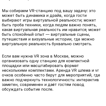
попробовать технологии
тематических событий,
виртуальной реальности
где важна история и
Мы собираем VR-станцию под вашу задачу: это
и получить сильные
впечатление внутри
может быть динамика и драйв, когда гости
ощущения.
мира.
выбирают игры виртуальной реальности; может
быть проба техники, когда людям важно понять,
Турнирный режим
Несколько станций
какая виртуальная реальность им нравится; может
Оператор ведёт мини-
одновременно
быть спокойный опыт — виртуальные сцены,
соревнование: таблица
Вариант для больших
путешествия и визуальные истории, где можно
результатов, быстрые
событий: увеличиваем
виртуальную реальность буквально смотреть.
раунды, финал. Удобно,
пропускную
если вы хотите, чтобы
способность и
VR-зона работала как
уменьшаем ожидание.
Если вам нужна VR зона в Москве, можно
активность на весь
Это особенно
организовать одну станцию для компактной
вечер.
актуально, если вы
площадки или масштабировать формат
планируете VR зоны
несколькими комплектами. Аренда VR шлема и vr
москва с активным
очков особенно часто берут для мероприятий, где
трафиком.
важно подчеркнуть технологичность: интерактив
заметен, современен и даёт гостям повод
обсуждать событие после.