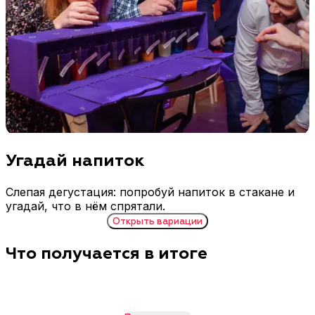
Угадай напиток
Слепая дегустация: попробуй напиток в стакане и
угадай, что в нём спрятали.
Открыть
вариации
Что получается в итоге
Форматы интерактива угадай напиток: как можно
провести игру
Классическая игра:
Конкурс со
угадай напиток в
стаканчиками для
стакане
ведущего