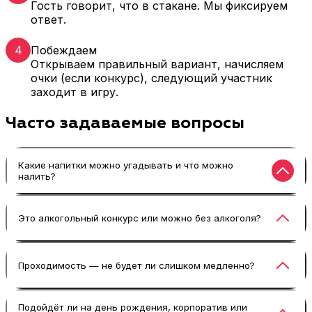
Гость говорит, что в стакане. Мы фиксируем
ответ.
4
Побеждаем
Открываем правильный вариант, начисляем
очки (если конкурс), следующий участник
заходит в игру.
Часто задаваемые вопросы
Какие напитки можно угадывать и что можно
налить?
Мы подбираем варианты напитков под
Это алкогольный конкурс или можно без алкоголя?
аудиторию и формат: от простых (соки,
лимонады, газировка) до тех, которые с
подвохом, но безопасных. Если вы
Формат универсальный. Можно сделать как
Проходимость — не будет ли слишком медленно?
спрашиваете: “Что можно налить?”, обычно
конкурс с напитками без алкоголя (самый
решаем так: часть вкусов — узнаваемые, часть
популярный вариант), а можно собрать
— необычные, чтобы был азарт. Для взрослых
взрослую версию — угадай алкогольный
Средняя проходимость — до 15 человек/час,
Подойдёт ли на день рождения, корпоратив или
можем добавить игра в коктейли (без крепких