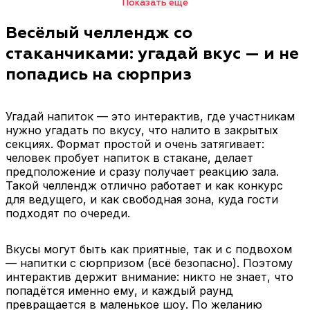
Показать еще
Участник пробует и
Ведущий проводит
говорит, какой напиток
конкурс - угадай
Весёлый челлендж со
он попробовал. Хорошо
напиток, задаёт тему
стаканчиками: угадай вкус — и не
для свободных
(газировки/соки/
подходов.
коктейли), считает очки
попадись на сюрприз
и выводит финал.
Версия для компании
Детский формат
Угадай напиток — это интерактив, где участникам
Игры со стаканами для
Угадай напиток для
нужно угадать по вкусу, что налито в закрытых
компании: команды
детей. Без резких
секциях. Формат простой и очень затягивает:
угадывают, кто набрал
сюрпризов, только
человек пробует напиток в стакане, делает
больше точных ответов.
понятные вкусы (соки,
предположение и сразу получает реакцию зала.
лимонады, молочные
Такой челлендж отлично работает и как конкурс
напитки).
для ведущего, и как свободная зона, куда гости
подходят по очереди.
Вкусы могут быть как приятные, так и с подвохом
— напитки с сюрпризом (всё безопасно). Поэтому
интерактив держит внимание: никто не знает, что
попадётся именно ему, и каждый раунд
превращается в маленькое шоу. По желанию