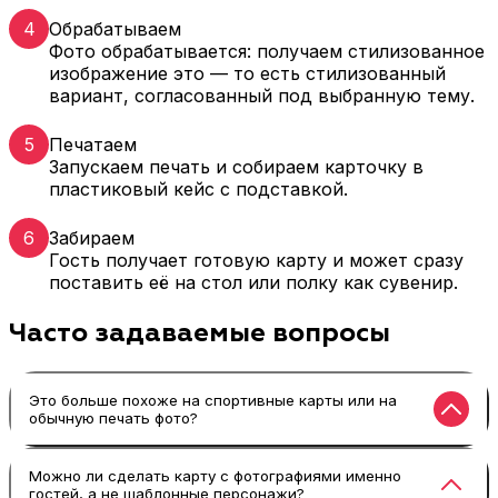
4
Обрабатываем
Фото обрабатывается: получаем стилизованное
изображение это — то есть стилизованный
вариант, согласованный под выбранную тему.
5
Печатаем
Запускаем печать и собираем карточку в
пластиковый кейс с подставкой.
6
Забираем
Гость получает готовую карту и может сразу
поставить её на стол или полку как сувенир.
Часто задаваемые вопросы
Это больше похоже на спортивные карты или на
обычную печать фото?
По ощущениям — именно спортивные карты:
Можно ли сделать карту с фотографиями именно
гостей, а не шаблонные персонажи?