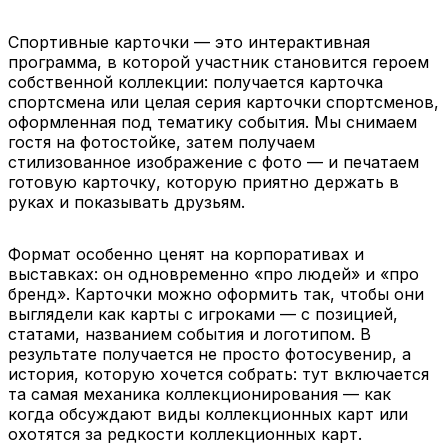
заходит на массовых
закрытых площадках и
корпоративных
мероприятиях с
событиях и фан-
соревновательным
Спортивные карточки — это интерактивная
активностях, где людям
настроем.
программа, в которой участник становится героем
хочется быстрых
собственной коллекции: получается карточка
эмоций и узнаваемого
спортсмена или целая серия карточки спортсменов,
спортивного вайба.
оформленная под тематику события. Мы снимаем
гостя на фотостойке, затем получаем
стилизованное изображение с фото — и печатаем
Баскетбольный стиль
Брендированный
готовую карточку, которую приятно держать в
Стиль, который любит
Универсальный вариант,
руках и показывать друзьям.
яркие формы, графику и
когда важнее не
энергию движения.
конкретный вид спорта,
Подходит для
а фирменная стилистика
Формат особенно ценят на корпоративах и
молодёжной аудитории
события: корпоративные
выставках: он одновременно «про людей» и «про
и событий, где важен
цвета, шрифты и
бренд». Карточки можно оформить так, чтобы они
динамичный,
настроение. В
выглядели как карты с игроками — с позицией,
современный визуал.
результате получаются
статами, названием события и логотипом. В
спортивные карточки
результате получается не просто фотосувенир, а
как часть единого
история, которую хочется собрать: тут включается
дизайна мероприятия, а
та самая механика коллекционирования — как
не чужая активность.
когда обсуждают виды коллекционных карт или
охотятся за редкости коллекционных карт.