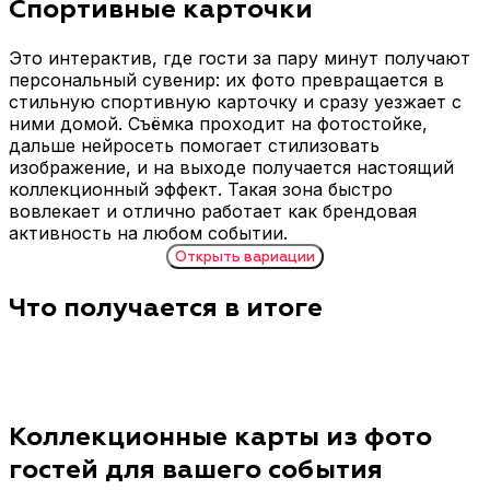
Спортивные карточки
Это интерактив, где гости за пару минут получают
персональный сувенир: их фото превращается в
стильную спортивную карточку и сразу уезжает с
ними домой. Съёмка проходит на фотостойке,
дальше нейросеть помогает стилизовать
изображение, и на выходе получается настоящий
коллекционный эффект. Такая зона быстро
вовлекает и отлично работает как брендовая
активность на любом событии.
Открыть
вариации
Что получается в итоге
Форматы интерактива: какие стили доступны
Футбольный стиль
Хоккейный стиль
Оформление в
Более спортивная
стилистике футбольной
визуальная подача:
коллекции: динамичный
контраст, скорость,
спорт-дизайн, акцент на
характер. Этот формат
Коллекционные карты из фото
“матчевом” настроении
хорошо смотрится в
гостей для вашего события
и ярком образе. Отлично
зимних концепциях, на