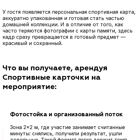
Детский
Мягкий, дружелюбный
У гостя появляется персональная спортивная карта,
стиль без излишней
аккуратно упакованная и готовая стать частью
строгости, чтобы
домашней коллекции. И в отличие от того, как
ребёнку было приятно
часто теряются фотографии с карты памяти, здесь
получить карточку и
кадр сразу превращается в готовый предмет —
унести её в кейсе как
красивый и сохранный.
трофей. Хорошо
работает на семейных
праздниках, школьных
мероприятиях и детских
Что вы получаете, арендуя
зонах на фестивалях.
Спортивные карточки на
мероприятие:
Фотостойка и организованный поток
Зона 2×2 м, где участие занимает считанные
минуты: снялись, получили результат, ушли
довольные. Такой формат легко держит темп