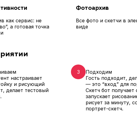
ктивности
Фотоархив
в как сервис: не
Все фото и скетчи в эл
во”, а готовая точка
виде
ти
приятии
аиваем
3
Подходим
ент настраивает
Гость подходит, де
тойку и рисующий
— это “вход” для по
т, делает тестовый
Скетч бот получает 
.
запускает рисовани
рисует за минуту, с
портрет-скетч.