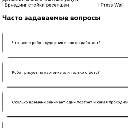
Брнединг стойки ресепшен
Press Wall
Часто задаваемые вопросы
Что такое робот-художник и как он работает?
Робот-художник — это интерактивный робот для 
система преобразует изображение в графический
Робот рисует по картинке или только с фото?
Базовый сценарий — робот рисует с фото, получ
формата исходника и сценария мероприятия).
Сколько времени занимает один портрет и какая проходим
Обычно робот рисует портрет за минуту. Усреднё