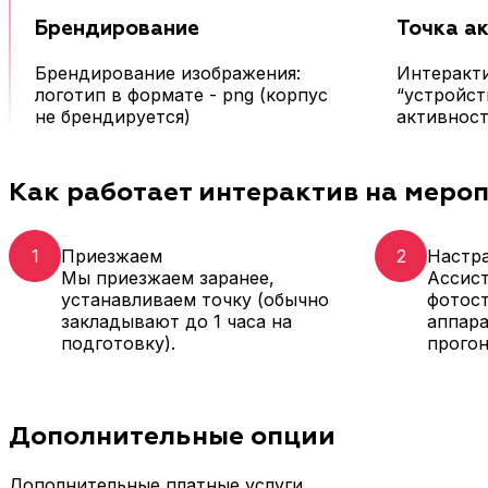
Брендирование
Точка а
Брендирование изображения:
Интеракти
логотип в формате - png (корпус
“устройст
не брендируется)
активнос
Как работает интерактив на меро
1
Приезжаем
2
Настр
Мы приезжаем заранее,
Ассист
устанавливаем точку (обычно
фотос
закладывают до 1 часа на
аппара
подготовку).
прогон
Дополнительные опции
Дополнительные платные услуги