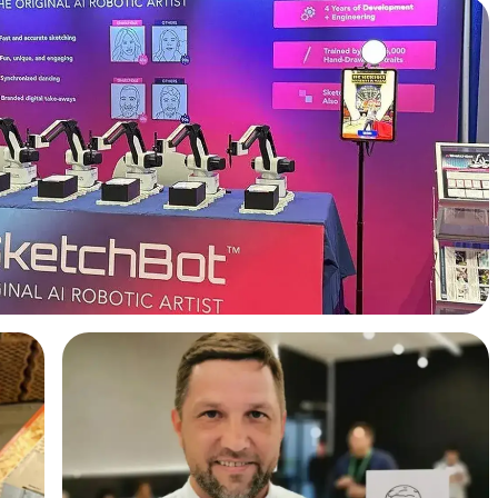
«робот для
Детская зона и творчество
Для семейных событий интерактив
ет выглядел
воспринимается как скетч игрушка,
ример, с
но на профессиональном уровне:
одписью),
детям интересно наблюдать, как
ить шаблон
робот рисует, а взрослым —
получать результат. Формат удобно
комбинировать с мастер-зоной
“робот для творчества”.