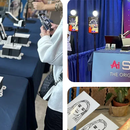
для мероприятий (стенд/
Тематические сюжеты и 
я)
сюжетов»
од выставку: робот-
Если нужно, чтобы портр
ривлекает посетителей,
как часть кампании (нап
помогает выстроить
фирменным элементом/п
собирает контакт и
можно заранее подготов
й по вашему регламенту.
оформления и логотип в
енно уместен портрет, как
изображении.
я потенциальных и
лиентов.