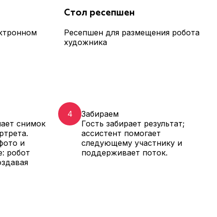
Стол ресепшен
ектронном
Ресепшен для размещения робота
художника
4
Забираем
лает снимок
Гость забирает результат;
ртрета.
ассистент помогает
фото и
следующему участнику и
е: робот
поддерживает поток.
оздавая