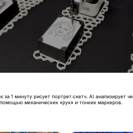
 за 1 минуту рисует портрет‑скетч. AI анализирует ч
 помощью механических «рук» и тонких маркеров.
 в событие