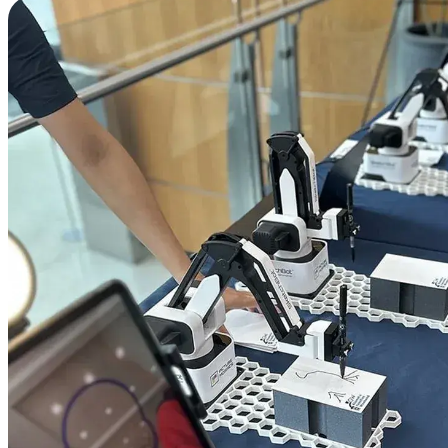
Портрет каждому гостю (быстрый
Скетч бот 
поток)
презентаци
Классический формат “сделал фото
Сценарий п
→ получил скетч”. По сути это
художник п
автомат для рисования портретов:
ассистент 
понятно, быстро, без долгих
очередь и 
инструкций.
комментари
Здесь особ
подарок дл
реальных к