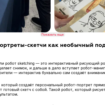
Показать еще
ортреты-скетчи как необычный под
 или робот sketching — это интерактивный рисующий р
делает снимок, и дальше в дело вступает робот-мани
рители — интерактив буквально сам создаёт внимание
, который создаёт персональный робот-портрет прямо
т готовый скетч с собой. Такой робот, который рисуе
ультатом.