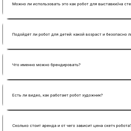
поток).
Можно ли использовать это как робот для выставки/на ст
Да, это один из лучших сценариев: робот на ст
уносят с собой.
Подойдёт ли робот для детей: какой возраст и безопасно л
Да, детям обычно интересно наблюдать, как робо
игрушки, рисовать здесь будет робот, а ребёнок
Что именно можно брендировать?
праздников с большим потоком гостей.
Брендируется изображение (логотип, оформление
реальностью.
Есть ли видео, как работает робот художник?
Да, можем прислать робот художник видео: как 
результат.
Сколько стоит аренда и от чего зависит цена скетч робота