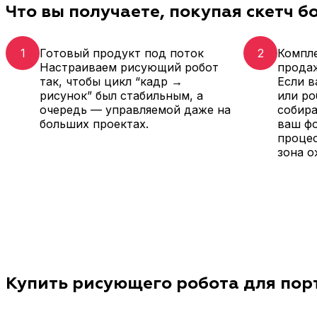
Что вы получаете, покупая скетч бот
1
Готовый продукт под поток
2
Компл
Настраиваем рисующий робот
прода
так, чтобы цикл “кадр →
Если в
рисунок” был стабильным, а
или ро
очередь — управляемой даже на
собир
больших проектах.
ваш ф
процес
зона о
Купить рисующего робота для пор