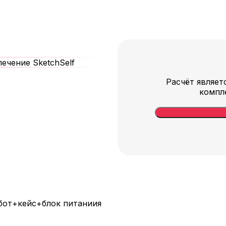
ечение SketchSelf
Расчёт являет
компл
бот+кейс+блок питаниия