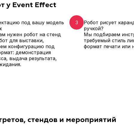
 у Event Effect
ектацию под вашу модель
3
Робот рисует каран
ж
ручкой?
ам нужен робот на стенд
Мы подбираем инст
бот для выставки,
требуемый стиль ли
аем конфигурацию под
формат печати или 
ормат: демонстрация
са, выдача результата,
жидания.
третов, стендов и мероприятий