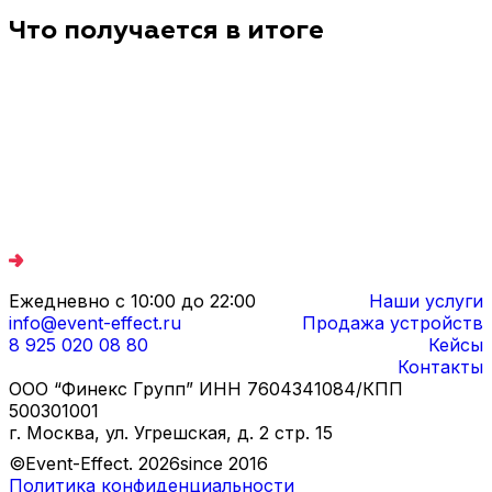
быстро решать вопросы по настройке, если
Базово работаем в Москве и Санкт-Петербурге,
Что получается в итоге
меняется экран или конфигурация.
также по России — включая Казань, Ярославль,
Тверь, Тулу, Калугу, Кострому, Вологду,
Смоленск, Владимир, Иваново, Нижний
Новгород, Рязань, Брянск, Орёл, Челябинск,
Новосибирск, Уфу, Самару, Саранск, Ростов-на-
Дону, Сочи, Адлер, Краснодар, Владивосток,
Хабаровск, Благовещенск. География
расширяется под дату и логистику. Перед
поставкой заранее рассчитываем доставку и
согласуем сроки под ваш запуск.
Ежедневно с 10:00 до 22:00
Наши услуги
info@event-effect.ru
Продажа устройств
8 925 020 08 80
Кейсы
Контакты
ООО “Финекс Групп” ИНН 7604341084/КПП
500301001
г. Москва, ул. Угрешская, д. 2 стр. 15
©Event-Effect.
2026
since 2016
Политика конфиденциальности
Дизайн и разработка