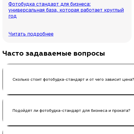
Фотобудка стандарт для бизнеса:
универсальная база, которая работает круглый
год
Читать подробнее
Часто задаваемые вопросы
Сколько стоит фотобудка-стандарт и от чего зависит цена
Цена зависит от комплектации под печать, сцен
достаточно понять: где будет работать фотобудк
Подойдёт ли фотобудка-стандарт для бизнеса и проката?
Да, это один из самых универсальных вариантов