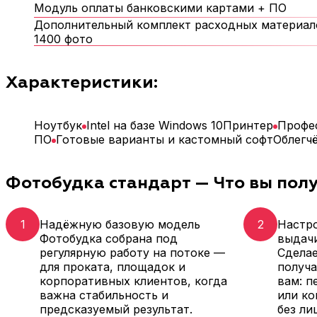
Модуль оплаты банковскими картами + ПО
Дополнительный комплект расходных материал
1400 фото
Характеристики:
Ноутбук
Intel на базе Windows 10
Принтер
Профе
ПО
Готовые варианты и кастомный софт
Облегч
Фотобудка стандарт — Что вы полу
1
Надёжную базовую модель
2
Настр
Фотобудка собрана под
выдач
регулярную работу на потоке —
Сделае
для проката, площадок и
получа
корпоративных клиентов, когда
вам: п
важна стабильность и
или к
предсказуемый результат.
без ли