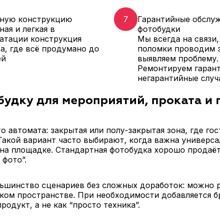
ную конструкцию
7
Гарантийные обслу
ая и легкая в
фотобудки
атации конструкция
Мы всегда на связи,
а, где всё продумано до
поломки проводим э
ей
выявляем проблему.
Ремонтируем гаран
негарантийные случ
будку для мероприятий, проката и 
 автомата: закрытая или полу-закрытая зона, где гос
Такой вариант часто выбирают, когда важна универсал
на площадке. Стандартная фотобудка хорошо продаётс
 фото”.
ольшинство сценариев без сложных доработок: можно р
ком пространстве. При необходимости добавляется 
родукт, а не как “просто техника”.