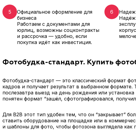
5
Официальное оформление для
6
Надеж
бизнеса
Надёжн
Работаем с документами для
эксплу
юрлиц, возможны соцконтракты
корпус
и рассрочка — удобно, если
мелоч
покупка идёт как инвестиция.
Фотобудка-стандарт. Купить фото
Фотобудка-стандарт — это классический формат фото
кадров и получает результат в выбранном формате. 
послезавтра выезд на день рождения или установка 
понятен формат “зашёл, сфотографировался, получил
Для B2B этот тип удобен тем, что он “закрывает” б
ставить оборудование на площадке или в коммерчес
и шаблоны для фото, чтобы фотозона выглядела как п