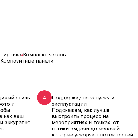
ртировка
Комплект чехлов
Композитные панели
диный стиль
4
Поддержку по запуску и
ото и
эксплуатации
тобы
Подскажем, как лучше
а как ваш
выстроить процесс на
и аккуратно,
мероприятиях и точках: от
”.
логики выдачи до мелочей,
которые ускоряют поток гостей.