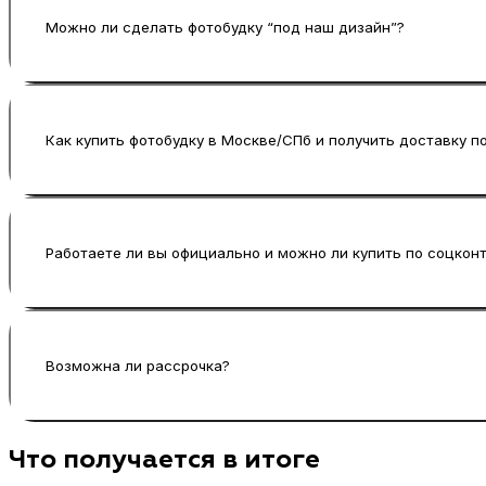
разные площадки.
Можно ли сделать фотобудку “под наш дизайн”?
Можно. Благодаря собственному производству м
выглядело единым фирменным решением.
Как купить фотобудку в Москве/СПб и получить доставку п
Мы организуем покупку и поставку по России, в
Новосибирск, Краснодар, Сочи, Ростов-на-Дону,
Работаете ли вы официально и можно ли купить по соцкон
Да. Подготовим документы для юрлиц, работаем 
Возможна ли рассрочка?
Да, при необходимости доступна рассрочка — ус
Что получается в итоге