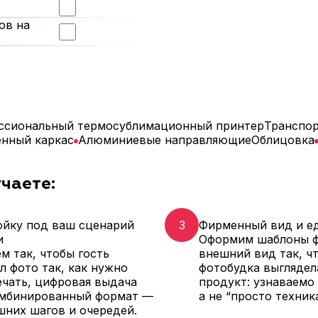
ов на
ссиональный термосублимационный принтер
Транспо
ённый каркас
Алюминиевые направляющие
Облицовка
чаете:
ойку под ваш сценарий
3
Фирменный вид и е
и
Оформим шаблоны ф
м так, чтобы гость
внешний вид так, ч
л фото так, как нужно
фотобудка выглядел
ечать, цифровая выдача
продукт: узнаваемо 
омбинированный формат —
а не “просто техника
шних шагов и очередей.