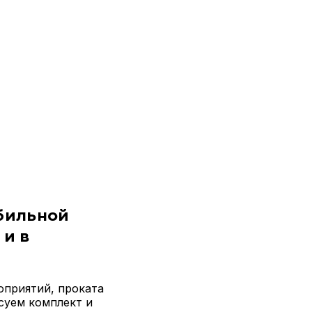
бильной
 и в
оприятий, проката
суем комплект и