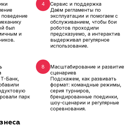
ики
4
Сервис и поддержка
ление
Даём регламенты по
, поведение
эксплуатации и помогаем с
 механику
обслуживанием, чтобы бои
ой был
роботов проходили
мичным и
предсказуемо, а интерактив
ников.
выдерживал регулярное
использование.
ь
8
Масштабирование и развитие
а
сценариев
 Т-Банк,
Подскажем, как развивать
обавили
формат: командные режимы,
родуктовую
серия турниров,
ровали парк
брендированные поединки,
шоу-сценарии и регулярные
соревнования.
изнеса