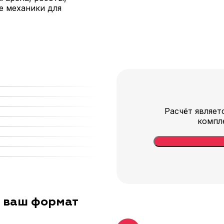
е механики для
Расчёт являет
компл
д ваш формат