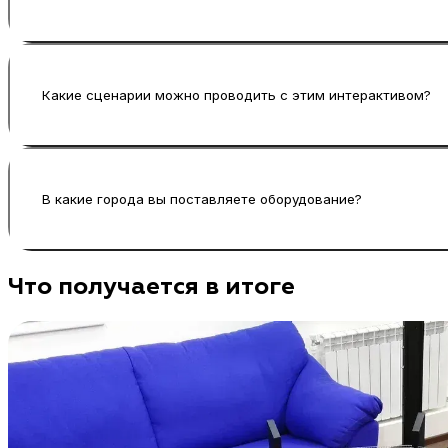
Да, возможна адаптация внешнего вида зоны, о
зависят от задачи, сроков и уровня кастомизаци
Какие сценарии можно проводить с этим интерактивом?
Можно проводить короткие дуэли, командные р
подбирается под поток гостей и формат площадк
В какие города вы поставляете оборудование?
Базово работаем в Москве и Санкт-Петербурге, 
Что получается в итоге
под конкретный проект.