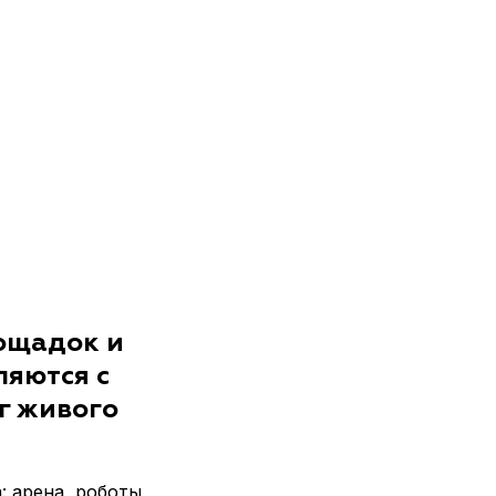
лощадок и
ляются с
г живого
: арена, роботы,