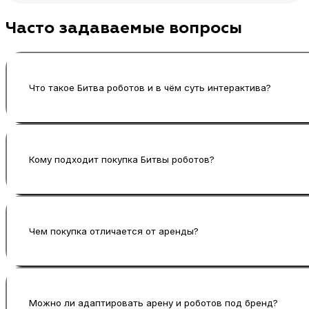
Часто задаваемые вопросы
Что такое Битва роботов и в чём суть интерактива?
Это формат, где роботы на арене управляются уч
зрители наблюдают за боем, болеют и снимают в
Кому подходит покупка Битвы роботов?
Покупка подходит event-компаниям, площадкам,
регулярной эксплуатации, аренды или собственн
Чем покупка отличается от аренды?
Аренда подходит для разового мероприятия, где
добавить Битву роботов в свою продуктовую лин
Можно ли адаптировать арену и роботов под бренд?