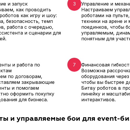
ие и запуск
3
Управление и механ
ваем, как проводить
Настраиваем управ
роботов как игру и шоу:
роботами на пульте
а, безопасность, темп
техники на арене и
в, работа с очередью,
поединков, чтобы б
ссистента и сценарии для
управляемым, дина
ей.
понятным для участ
нты и работа по
7
Финансовая гибкост
актам
Возможна рассрочк
ем по договорам,
оборудования через
ставляем закрывающие
чтобы вы быстрее д
енты и помогаем
Битву роботов в п
ктно оформить покупку
линейку и масштаби
ования для бизнеса.
интерактивов.
оты и управляемые бои для event-б