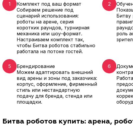
1
Комплект под ваш формат
2
Обучен
Собираем решение под
Показы
сценарий использования:
Битву 
роботы на арене, серия
правил
коротких раундов, турнирная
раундо
механика или шоу-формат.
роль а
Настраиваем комплект так,
зрител
чтобы Битва роботов стабильно
работала на потоке гостей.
5
Брендирование
6
Докуме
Можем адаптировать внешний
контр
вид арены и зоны под заказчика:
Работа
корпус, оформление, фирменный
предо
стиль или нестандартную
докум
подачу для бренда, стенда или
корре
площадки.
оборуд
Битва роботов купить: арена, роб