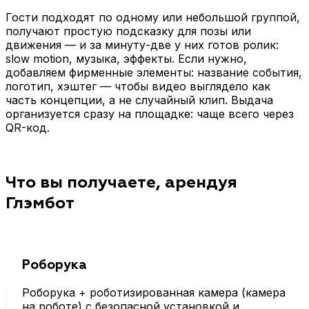
Зелёный фон + замена
видео
Гости подходят по одному или небольшой группой,
на бренд-заставку, арт-
Логотип, название
получают простую подсказку для позы или
фон, логотипы. Это
события, хэштег,
движения — и за минуту-две у них готов ролик:
аккуратный способ
анимация на старте/
slow motion, музыка, эффекты. Если нужно,
сделать бренд-сцену
финише — чтобы
добавляем фирменные элементы: название события,
без сложного декора.
каждый ролик работал
логотип, хэштег — чтобы видео выглядело как
как бренд-активация.
часть концепции, а не случайный клип. Выдача
организуется сразу на площадке: чаще всего через
Hyperlapse (ускоренное
Фото-стопкадр из видео
QR-код.
воспроизведение)
+ печать (опция)
Альтернатива слоумо:
Из ролика выбираем
динамичный клиповый
яркий кадр и печатаем
Что вы получаете, арендуя
эффект с ускорением.
как сувенир. Если вам
важно можем собрать
Глэмбот
сценарий “видео +
стоп-кадр + печать”.
Онлайн-выдача
Спецэффекты под
Роборука
контента
мероприятие (по
Выдача по QR, email или
согласованию)
Роборука + роботизированная камера (камера
в мессенджер —
“Дым”, “искры”,
на роботе) с безопасной установкой и
быстро, без очередей,
“лепестки”, “конфетти”