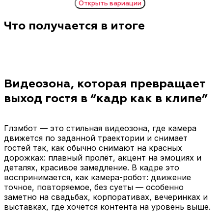
Открыть
вариации
Что получается в итоге
Форматы Glambot: что получают гости
Базовый Slow Motion
Слоумо + музыка
(120–240 fps)
На ролик накладывается
Классический режим:
музыка (из библиотеки
плавная замедленная
или треков заказчика) —
съёмка, где робот с
получается готовый
Видеозона, которая превращает
камерой делает
клип.
выход гостя в “кадр как в клипе”
красивый пролёт и
ловит эмоции.
Глэмбот — это стильная видеозона, где камера
Кастомные траектории
Эффекты “глитч / блиц /
движется по заданной траектории и снимает
движения камеры
свето-блики”
гостей так, как обычно снимают на красных
Оператор задаёт
Добавляем цифровые
дорожках: плавный пролёт, акцент на эмоциях и
маршрут: круг, резкий
эффекты, чтобы ролик
деталях, красивое замедление. В кадре это
наезд, диагональ,
выглядел ещё
воспринимается, как камера-робот: движение
пролёт снизу вверх —
динамичнее.
точное, повторяемое, без суеты — особенно
под танец, выход, сцену
заметно на свадьбах, корпоративах, вечеринках и
или интро бренда.
выставках, где хочется контента на уровень выше.
Хромакей (по запросу)
Фирменный брендинг