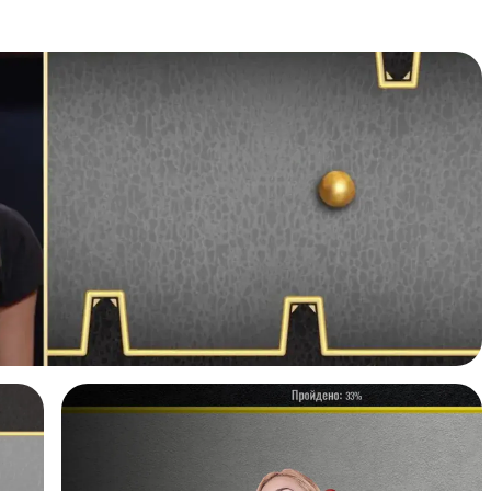
Шоу-режим
Если хотите усилить подачу, можно провести с
ведущим и собрать яркий караоке челлендж на
сцене.