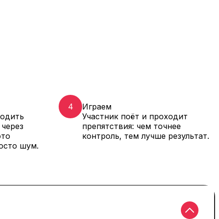
4
Играем
ходить
Участник поёт и проходит
 через
препятствия: чем точнее
это
контроль, тем лучше результат.
осто шум.