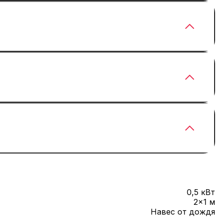
 больше шоу-динамики — подключаем формат
ку и регламент: сделаем так, чтобы громкое
те — вы проходите игру, где голос становится
краном, микрофонами и препятствиями. Зато на
е.
0,5 кВт
2×1 м
Навес от дождя