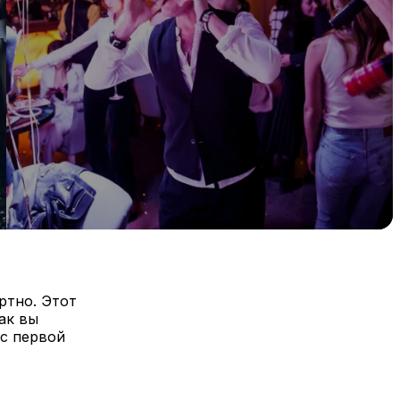
ртно. Этот
ак вы
 с первой