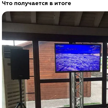
Что получается в итоге
Форматы Экстремального караоке: какие сценарии 
Караоке с препятствиями
Участник поёт и проходит полосу: чистый формат
караоке с препятствиями и караоке наоборот по
ощущениям.