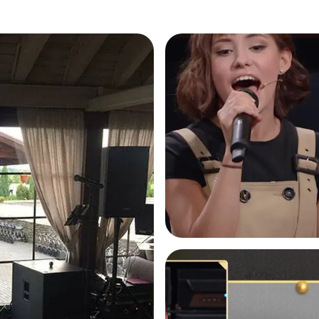
осуществляем
Караоке с шариком
Вариант: караоке с шариком добавляет
физическую динамику и делает процесс ещё
смешнее