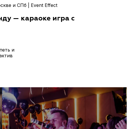
ве и СПб | Event Effect
нду — караоке игра с
петь и
актив