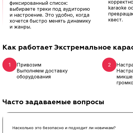
корректно
фиксированный список:
karaoke о
выбираете треки под аудиторию
превращае
и настроение. Это удобно, когда
квест.
хочется быстро менять динамику
и жанры.
Как работает Экстремальное кара
1
Привозим
2
Настр
Выполняем доставку
Настра
оборудования
микше
громко
Часто задаваемые вопросы
Насколько это безопасно и подходит ли новичкам?