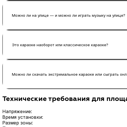
Базово достаточно ассистента: он запускает уч
«караоке с ведущим», чтобы добавить интеракт
Можно ли на улице — и можно ли играть музыку на улице?
Можно, если есть навес от дождя и стабильное п
караоке не мешало соседним зонам и при этом 
Это караоке наоборот или классическое караоке?
Это ближе к караоке наоборот: важна не только 
инструментом управления.
Можно ли скачать экстремальное караоке или сыграть онл
Этот формат — офлайн-аттракцион для мероприя
Технические требования для пло
событии это работает как настоящее шоу экстре
Напряжение
:
Время установки
:
Размер зоны
: