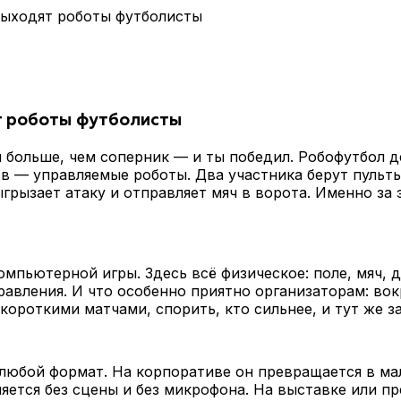
 выходят роботы футболисты
т роботы футболисты
й больше, чем соперник — и ты победил. Робофутбол д
ов — управляемые роботы. Два участника берут пульты
грызает атаку и отправляет мяч в ворота. Именно за 
омпьютерной игры. Здесь всё физическое: поле, мяч, 
равления. И что особенно приятно организаторам: вок
ороткими матчами, спорить, кто сильнее, и тут же 
а любой формат. На корпоративе он превращается в м
яется без сцены и без микрофона. На выставке или пр