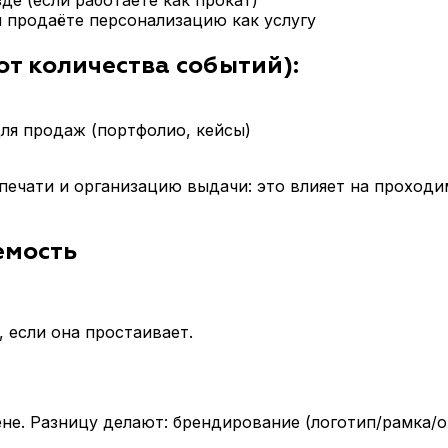
де (если работаете как прокат)
и продаёте персонализацию как услугу
от количества событий):
ля продаж (портфолио, кейсы)
 печати и организацию выдачи: это влияет на проходи
емость
 если она простаивает.
не. Разницу делают: брендирование (логотип/рамка/о