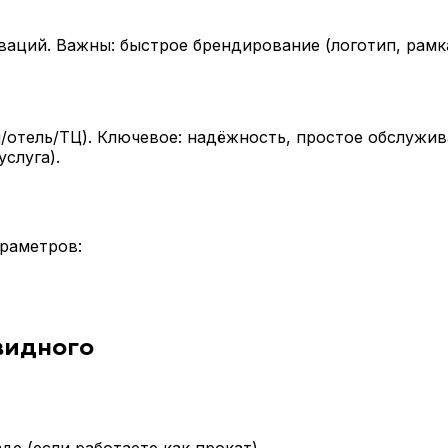
ваций. Важны: быстрое брендирование (логотип, рамк
/отель/ТЦ). Ключевое: надёжность, простое обслужи
слуга).
араметров:
видного
: